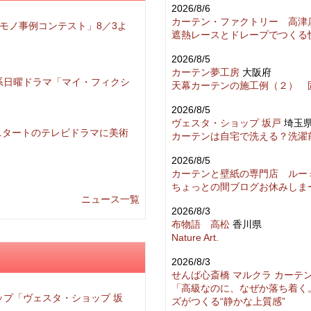
2026/8/6
カーテン・ファクトリー 高津
モノ事例コンテスト」8／3よ
遮熱レースとドレープでつくる
2026/8/5
カーテン夢工房
大阪府
系日曜ドラマ「マイ・フィクシ
天幕カーテンの施工例（２） 
2026/8/5
ヴェスタ・ショップ 坂戸
埼玉
月スタートのテレビドラマに美術
カーテンは自宅で洗える？洗濯
2026/8/5
カーテンと壁紙の専門店 ルー
ちょっとの間ブログお休みしま
ニュース一覧
2026/8/3
布物語 高松
香川県
Nature Art.
2026/8/3
せんば心斎橋 マルクラ カーテ
「高級なのに、なぜか落ち着く
ップ「ヴェスタ・ショップ 坂
ズがつくる“静かな上質感”