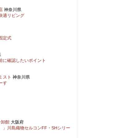
店
神奈川県
快適リビング
固定式
県
前に確認したいポイント
ミスト
神奈川県
ーす
ン卸館
大阪府
。」川島織物セルコンFF・SHシリー