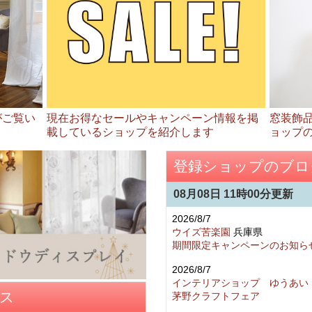
がご覧い
現在お得なセールやキャンペーン情報を掲
窓装飾
載しているショップを紹介します
ョップ
登録ショップのブロ
08月08日 11時00分更新
2026/8/7
ウイズ苦楽園
兵庫県
期間限定キャンペーンのお知ら
2026/8/7
インテリアショップ ゆうあい
ス
茅野クラフトフェア